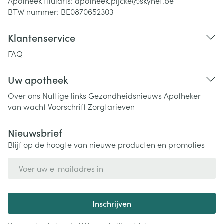
Apotheek titularis:
apotheek.pijcke@skynet.be
BTW nummer:
BE0870652303
Klantenservice
FAQ
Uw apotheek
Over ons
Nuttige links
Gezondheidsnieuws
Apotheker
van wacht
Voorschrift
Zorgtarieven
Nieuwsbrief
Blijf op de hoogte van nieuwe producten en promoties
E-mail adres
Inschrijven