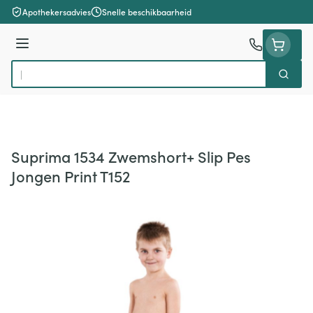
Ga naar de inhoud
Apothekersadvies
Snelle beschikbaarheid
Menu
Zoek
Product, merk, categorie...
Suprima 1534 Zwemshort+ Slip Pes
Jongen Print T152