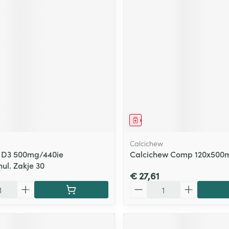
middel
Geneesmiddel
Calcichew
t. D3 500mg/440ie
Calcichew Comp 120x500
ul. Zakje 30
€ 27,61
Aantal