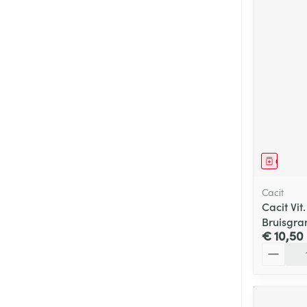
Genees
Cacit
Cacit Vi
Bruisgran
€ 10,50
Aantal