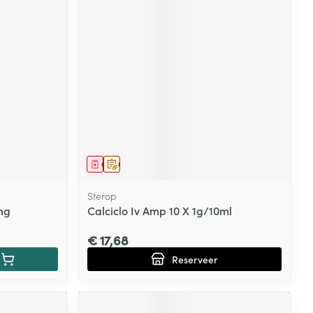
Geneesmiddel
Op voorschrift
Sterop
mg
Calciclo Iv Amp 10 X 1g/10ml
€ 17,68
Reserveer