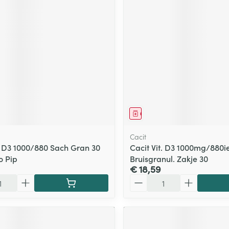
middel
Geneesmiddel
Cacit
t. D3 1000/880 Sach Gran 30
Cacit Vit. D3 1000mg/880i
o Pip
Bruisgranul. Zakje 30
€ 18,59
Aantal