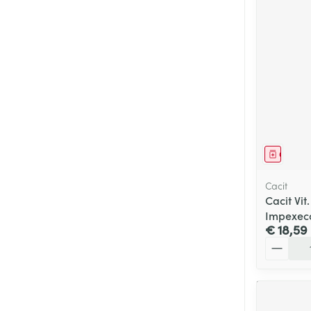
Genees
Cacit
Cacit Vi
Impexec
€ 18,59
Aantal