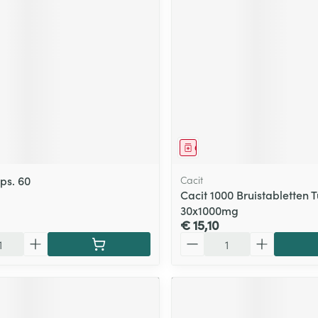
ging
Supplementen
Insectenwe
Mondmaskers
middelen
ssen
 -
id
d
middel
Geneesmiddel
ps. 60
Cacit
Cacit 1000 Bruistabletten 
30x1000mg
€ 15,10
Zelfbruiner
Scheren
Aantal