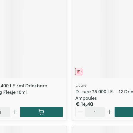
middel
Geneesmiddel
 400 I.E./ml Drinkbare
Dcure
D-cure 25 000 I.E. - 12 Dr
g Flesje 10ml
Ampoules
€ 14,40
Aantal