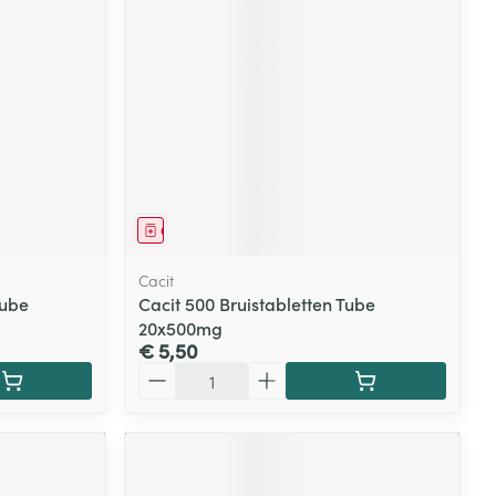
rende
Parfums en
geurproducten
Geneesmiddel
Cacit
Tube
Cacit 500 Bruistabletten Tube
20x500mg
€ 5,50
CBD
Aantal