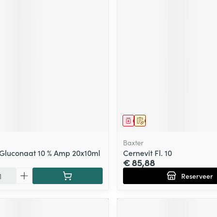
middel
Geneesmiddel
Op voorschrift
Baxter
Gluconaat 10 % Amp 20x10ml
Cernevit Fl. 10
€ 85,88
Reserveer