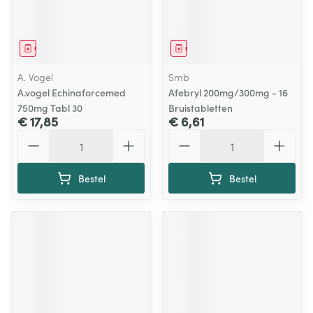
Geneesmiddel
Geneesmiddel
A. Vogel
Smb
A.vogel Echinaforcemed
Afebryl 200mg/300mg - 16
750mg Tabl 30
Bruistabletten
€ 17,85
€ 6,61
Aantal
Aantal
Bestel
Bestel