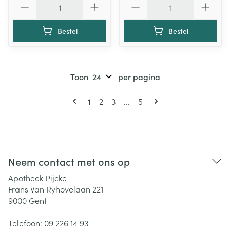
Bestel
Bestel
Toon
per pagina
Pagina's
U lees momenteel pagina
Pagina
Pagina
Pagina
1
2
3
...
5
Neem contact met ons op
Apotheek Pijcke
Frans Van Ryhovelaan 221
9000
Gent
Telefoon:
09 226 14 93