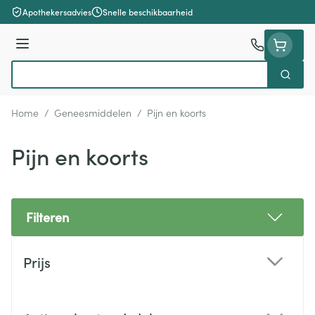
Ga naar de inhoud
Apothekersadvies
Snelle beschikbaarheid
Menu
Zoek
Product, merk, categorie...
Home
/
Geneesmiddelen
/
Pijn en koorts
Pijn en koorts
Filteren
Doorgaan naar productlijst
Prijs
filter