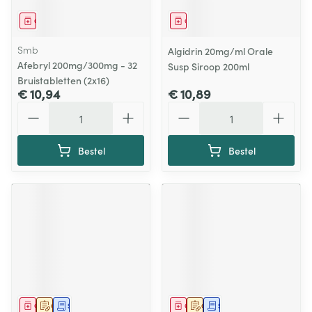
Geneesmiddel
Geneesmiddel
Smb
Algidrin 20mg/ml Orale
Afebryl 200mg/300mg - 32
Susp Siroop 200ml
Bruistabletten (2x16)
€ 10,94
€ 10,89
Aantal
Aantal
Bestel
Bestel
Geneesmiddel
Op voorschrift
Schriftelijke aanvraag
Geneesmiddel
Op voorschrift
Schriftelijke aanvraag