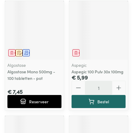
Geneesmiddel
Op voorschrift
Schriftelijke aanvraag
Geneesmiddel
Algostase
Aspegic
Algostase Mono 500mg -
Aspegic 100 Pulv 30x 100mg
€ 5,99
100 tabletten - pot
Aantal
€ 7,45
Reserveer
Bestel