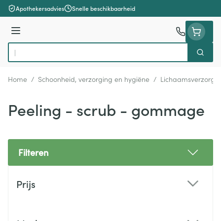
Ga naar de inhoud
Apothekersadvies
Snelle beschikbaarheid
Menu
Zoek
Product, merk, categorie...
Home
/
Schoonheid, verzorging en hygiëne
/
Lichaamsverzorgi
Peeling - scrub - gommage
Filteren
Doorgaan naar productlijst
Prijs
filter