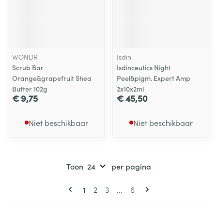
WONDR
Isdin
Scrub Bar
Isdinceutics Night
Orange&grapefruit Shea
Peel&pigm. Expert Amp
Butter 102g
2x10x2ml
€ 9,75
€ 45,50
Niet beschikbaar
Niet beschikbaar
Toon
per pagina
Pagina's
U lees momenteel pagina
Pagina
Pagina
Pagina
1
2
3
...
6