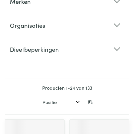
Merken
filter
Organisaties
filter
Dieetbeperkingen
filter
Producten
1
-
24
van
133
Sorteer op: