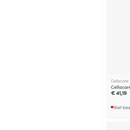
Cellacare
Cellacare
€ 41,19
Niet be