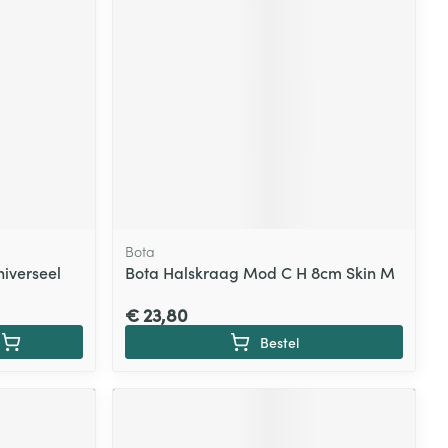
rende
Parfums en
geurproducten
Bota
iverseel
Bota Halskraag Mod C H 8cm Skin M
€ 23,80
CBD
Bestel