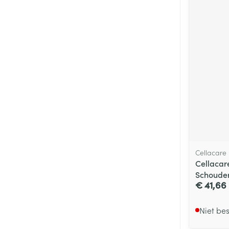
Cellacare
Cellacare
Schouder
€ 41,66
Niet be