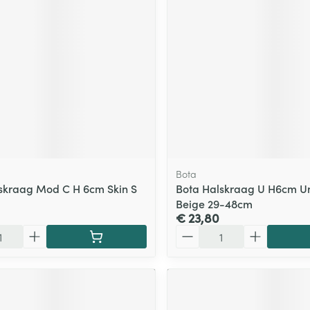
ging
Supplementen
Insectenwe
Mondmaskers
middelen
ssen
 -
id
d
Bota
skraag Mod C H 6cm Skin S
Bota Halskraag U H6cm Un
Beige 29-48cm
€ 23,80
Zelfbruiner
Scheren
Aantal