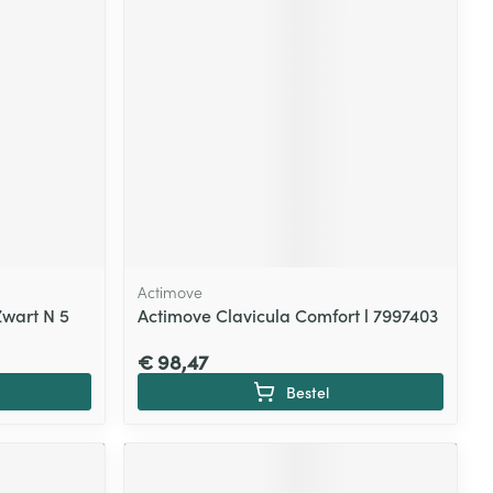
Actimove
Zwart N 5
Actimove Clavicula Comfort l 7997403
€ 98,47
Bestel