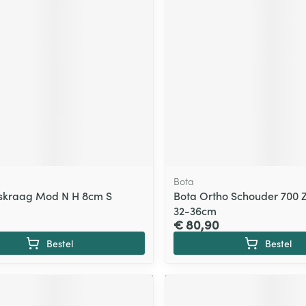
Bota
skraag Mod N H 8cm S
Bota Ortho Schouder 700 
32-36cm
€ 80,90
Bestel
Bestel