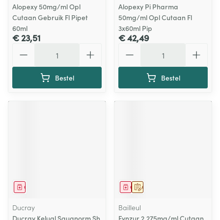
Alopexy 50mg/ml Opl
Alopexy Pi Pharma
Cutaan Gebruik Fl Pipet
50mg/ml Opl Cutaan Fl
60ml
3x60ml Pip
€ 23,51
€ 42,49
Aantal
Aantal
Bestel
Bestel
Geneesmiddel
Geneesmiddel
Op voorschrift
Ducray
Bailleul
Ducray Kelual Squanorm Sh
Fynzur 2,275mg/ml Cutaan