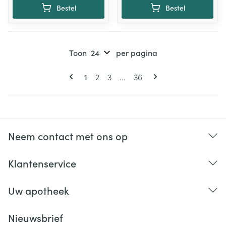
Bestel
Bestel
Toon
per pagina
Pagina's
U lees momenteel pagina
Pagina
Pagina
Pagina
1
2
3
...
36
Neem contact met ons op
Klantenservice
Uw apotheek
Nieuwsbrief