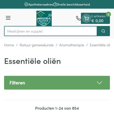
Dia 1 van 1
Ga naar de inhoud
Apothekersadvies
Snelle beschikbaarheid
0
0 artikelen
Menu
€ 0,00
M
Zoek
Product, merk, categorie...
Home
/
Natuur geneeskunde
/
Aromatherapie
/
Essentiële olië
Essentiële oliën
Filteren
Producten
1
-
24
van
854