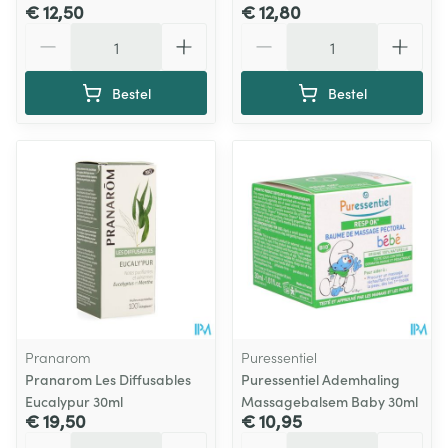
€ 12,50
€ 12,80
Aantal
Aantal
Bestel
Bestel
Pranarom
Puressentiel
Pranarom Les Diffusables
Puressentiel Ademhaling
Eucalypur 30ml
Massagebalsem Baby 30ml
€ 19,50
€ 10,95
Aantal
Aantal