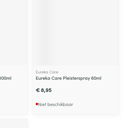
rende
Parfums en
geurproducten
Eureka Care
 100ml
Eureka Care Pleisterspray 60ml
€ 8,95
CBD
Niet beschikbaar