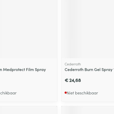
ging
Supplementen
Insectenwe
Mondmaskers
middelen
ssen
 -
id
d
Cederroth
 Medprotect Film Spray
Cederroth Burn Gel Spray
€ 24,68
Zelfbruiner
Scheren
schikbaar
Niet beschikbaar