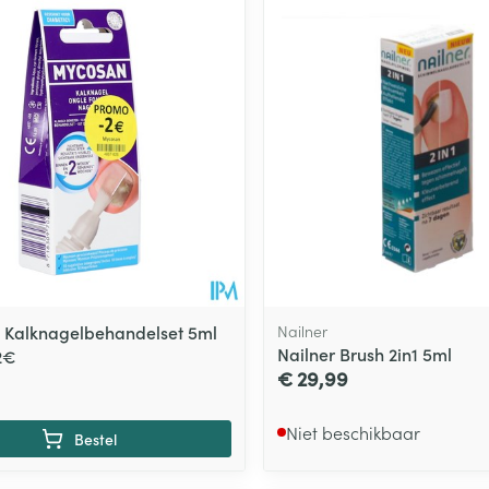
 Kalknagelbehandelset 5ml
Nailner
Nailner Brush 2in1 5ml
2€
€ 29,99
Niet beschikbaar
Bestel