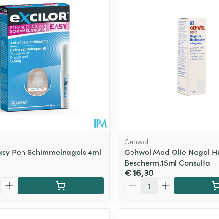
Toon meer
ging
Supplementen
Insectenwe
Mondmaskers
middelen
ssen
 -
id
d
Gehwol
Easy Pen Schimmelnagels 4ml
Gehwol Med Olie Nagel H
Bescherm.15ml Consulta
€ 16,30
Zelfbruiner
Scheren
Aantal