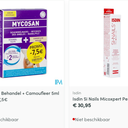
 Behandel + Camoufleer 5ml
Isdin
Isdin Si Nails Micoxpert P
7,5€
€ 30,95
schikbaar
Niet beschikbaar