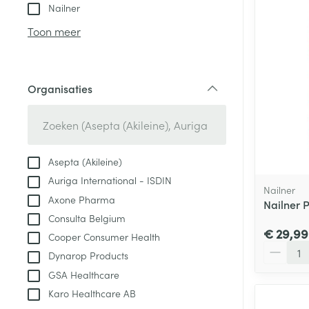
Aerosol toestel
kloven
Tabletten
Nailner
Aerosol access
Blaren
Creme, gel en 
Toon meer
Zuurstof
Eelt
Eksteroog - lik
Ademhalingsste
Organisaties
Toon meer
filter
Spieren en gew
Specifiek voor
Asepta (Akileine)
Naalden en spu
Auriga International - ISDIN
Lichaamsverzo
Nailner
Infecties
Axone Pharma
Spuiten
Nailner 
Deodorant
Consulta Belgium
Oplossing voor 
Gezichtsverzor
€ 29,99
Cooper Consumer Health
Naalden
Aantal
Luizen
Dynarop Products
Naalden voor i
GSA Healthcare
pennaalden
Karo Healthcare AB
Diagnostica