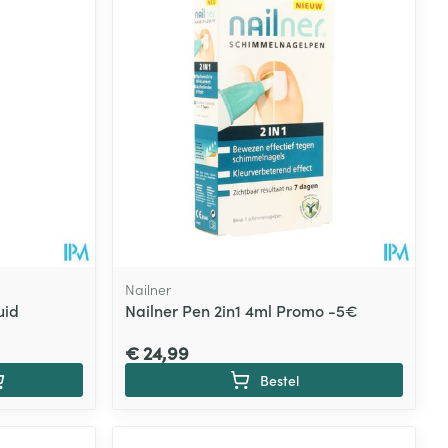
rende
Parfums en
geurproducten
Nailner
uid
Nailner Pen 2in1 4ml Promo -5€
€ 24,99
CBD
Bestel