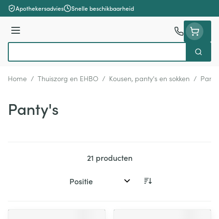
Ga naar de inhoud
Apothekersadvies
Snelle beschikbaarheid
Menu
Zoek
Product, merk, categorie...
Home
/
Thuiszorg en EHBO
/
Kousen, panty's en sokken
/
Panty
Panty's
21
producten
Sorteer op: