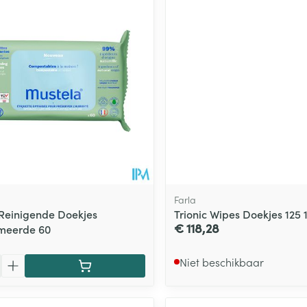
Toon meer
ging
Supplementen
Insectenwe
Mondmaskers
middelen
ssen
 -
id
d
Farla
Reinigende Doekjes
Trionic Wipes Doekjes 125 
€ 118,28
meerde 60
Zelfbruiner
Scheren
Niet beschikbaar