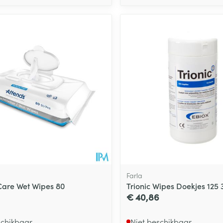
Farla
Care Wet Wipes 80
Trionic Wipes Doekjes 125 
€ 40,86
schikbaar
Niet beschikbaar