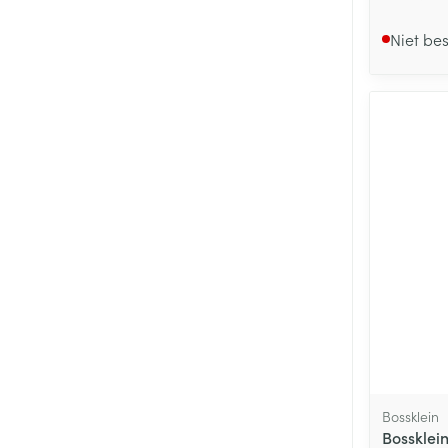
Niet be
Bossklein
Bossklein