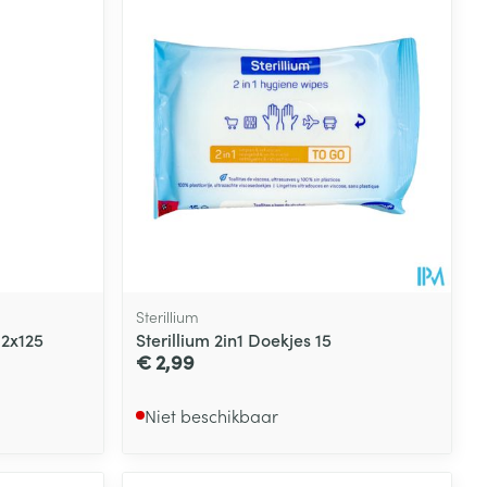
rende
Parfums en
geurproducten
Sterillium
12x125
Sterillium 2in1 Doekjes 15
€ 2,99
CBD
Niet beschikbaar