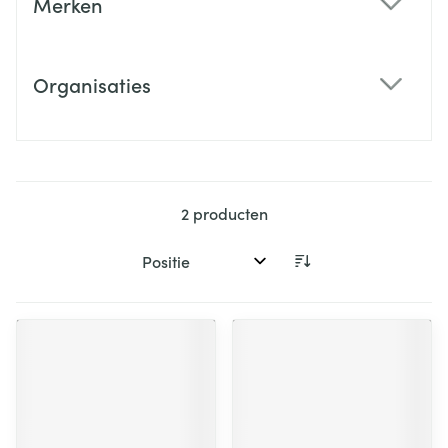
Merken
filter
Organisaties
filter
2
producten
Sorteer op: