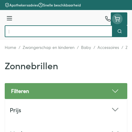
Ga naar de inhoud
Apothekersadvies
Snelle beschikbaarheid
Menu
Zoek
Product, merk, categorie...
Home
/
Zwangerschap en kinderen
/
Baby
/
Accessoires
/
Zon
Zonnebrillen
Filteren
Doorgaan naar productlijst
Prijs
filter