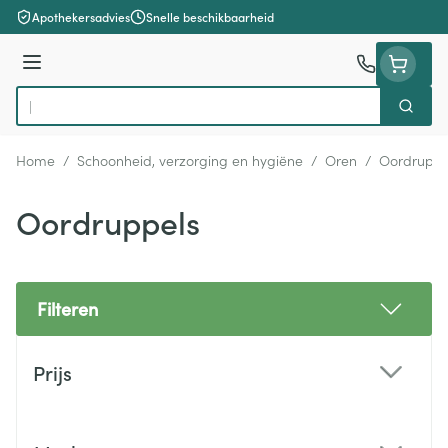
Ga naar de inhoud
Apothekersadvies
Snelle beschikbaarheid
Menu
Zoek
Product, merk, categorie...
Home
/
Schoonheid, verzorging en hygiëne
/
Oren
/
Oordruppe
Oordruppels
Filteren
Doorgaan naar productlijst
Prijs
filter