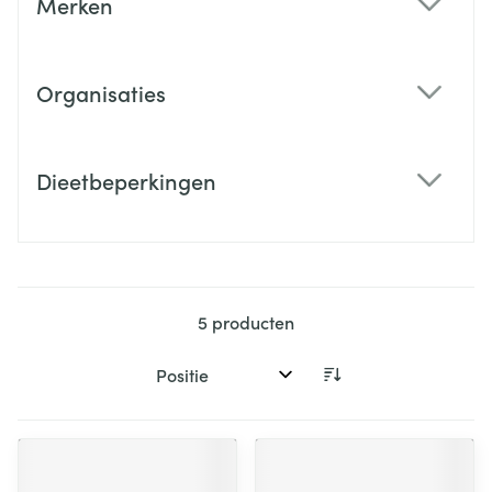
Merken
filter
Organisaties
filter
Dieetbeperkingen
filter
5
producten
Sorteer op: