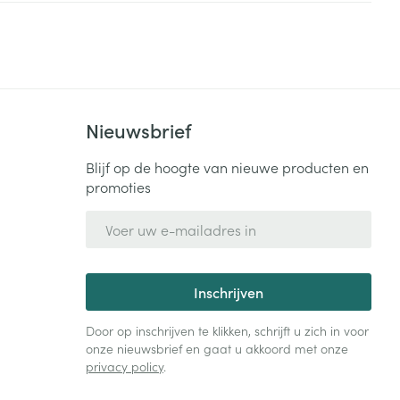
Bed
ng zon
Doorliggen - decubitis
Toon meer
ie
Urinewegen
Nieuwsbrief
id, spanning
Stoppen met roken
 en intieme
Gezichtsreiniging -
Blijf op de hoogte van nieuwe producten en
ontschminken
n Orthopedie
Instrumenten
promoties
sche
n anticonceptie
Reinigingsmelk, - crème, -
Anti tumor middelen
E-mail adres
olie en gel
jn
Tonic - lotion
zorging
Anesthesie
Inschrijven
Micellair water
Specifiek voor de ogen
Door op inschrijven te klikken, schrijft u zich in voor
t
ie
Diverse geneesmiddelen
onze nieuwsbrief en gaat u akkoord met onze
Toon meer
privacy policy
.