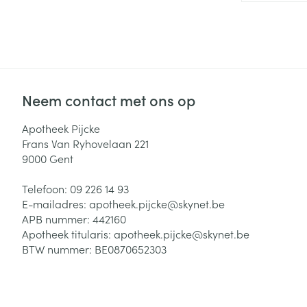
Zuurstof
Eelt
Eksteroog - lik
Ademhalingsste
Toon meer
Neem contact met ons op
Spieren en gew
Specifiek voor
Apotheek Pijcke
Naalden en spu
Frans Van Ryhovelaan 221
Lichaamsverzo
9000
Gent
Infecties
Spuiten
Deodorant
Oplossing voor 
Telefoon:
09 226 14 93
Gezichtsverzor
E-mailadres:
apotheek.pijcke@
skynet.be
Naalden
Luizen
APB nummer:
442160
Apotheek titularis:
apotheek.pijcke@skynet.be
Naalden voor i
BTW nummer:
BE0870652303
pennaalden
Diagnostica
Toon meer