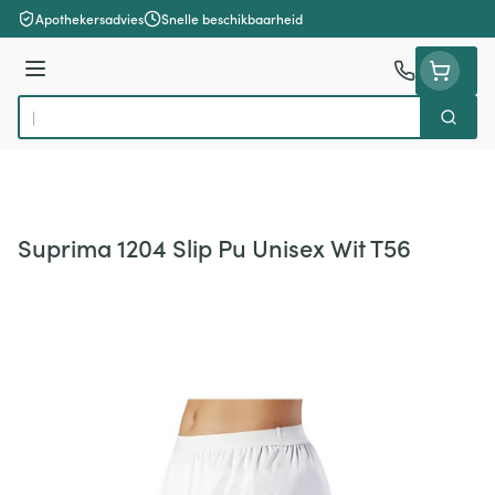
Ga naar de inhoud
Apothekersadvies
Snelle beschikbaarheid
Menu
Zoek
Product, merk, categorie...
Suprima 1204 Slip Pu Unisex Wit T56