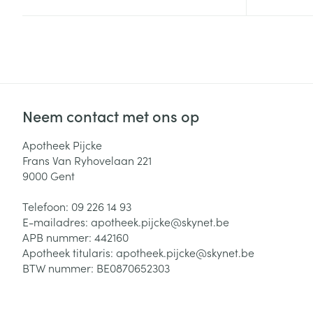
Zuurstof
Eelt
Eksteroog - lik
Ademhalingsste
Toon meer
Spieren en gew
Neem contact met ons op
Specifiek voor
Naalden en spu
Apotheek Pijcke
Lichaamsverzo
Frans Van Ryhovelaan 221
Infecties
Spuiten
9000
Gent
Deodorant
Oplossing voor 
Gezichtsverzor
Telefoon:
09 226 14 93
Naalden
Luizen
E-mailadres:
apotheek.pijcke@
skynet.be
APB nummer:
442160
Naalden voor i
Apotheek titularis:
apotheek.pijcke@skynet.be
pennaalden
BTW nummer:
BE0870652303
Diagnostica
Toon meer