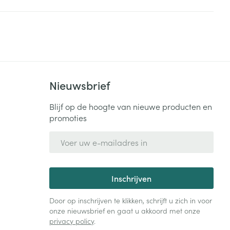
Bed
ng zon
Doorliggen - decubitis
Toon meer
ie
Urinewegen
id, spanning
Stoppen met roken
Nieuwsbrief
 en intieme
Gezichtsreiniging -
ontschminken
n Orthopedie
Instrumenten
Blijf op de hoogte van nieuwe producten en
sche
promoties
n anticonceptie
Reinigingsmelk, - crème, -
Anti tumor middelen
olie en gel
E-mail adres
jn
Tonic - lotion
zorging
Anesthesie
Micellair water
Inschrijven
Specifiek voor de ogen
t
ie
Diverse geneesmiddelen
Door op inschrijven te klikken, schrijft u zich in voor
Toon meer
onze nieuwsbrief en gaat u akkoord met onze
privacy policy
.