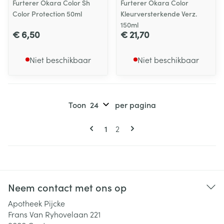
Furterer Okara Color Sh
Furterer Okara Color
Color Protection 50ml
Kleurversterkende Verz.
150ml
€ 6,50
€ 21,70
Niet beschikbaar
Niet beschikbaar
Toon
per pagina
Pagina's
U lees momenteel pagina
Pagina
1
2
Neem contact met ons op
Apotheek Pijcke
Frans Van Ryhovelaan 221