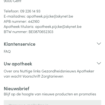
9000
Gent
Telefoon:
09 226 14 93
E-mailadres:
apotheek.pijcke@
skynet.be
APB nummer:
442160
Apotheek titularis:
apotheek.pijcke@skynet.be
BTW nummer:
BE0870652303
Klantenservice
FAQ
Uw apotheek
Over ons
Nuttige links
Gezondheidsnieuws
Apotheker
van wacht
Voorschrift
Zorgtarieven
Nieuwsbrief
Blijf op de hoogte van nieuwe producten en promoties
E-mail adres