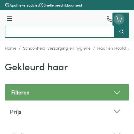
Ga naar de inhoud
Apothekersadvies
Snelle beschikbaarheid
Menu
Zoek
Product, merk, categorie...
Home
/
Schoonheid, verzorging en hygiëne
/
Haar en Hoofd
/
Gekleurd haar
Filteren
Doorgaan naar productlijst
Prijs
filter