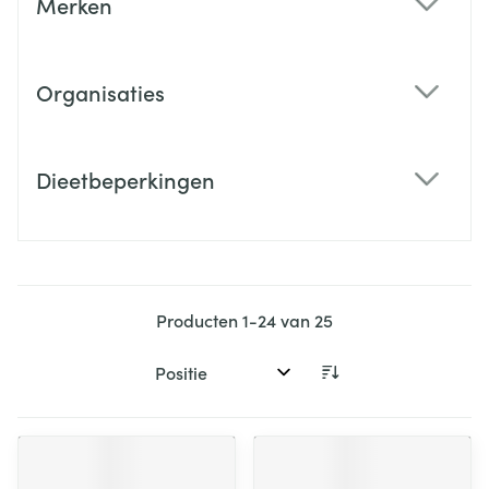
Merken
filter
Organisaties
filter
Dieetbeperkingen
filter
Producten
1
-
24
van
25
Sorteer op: