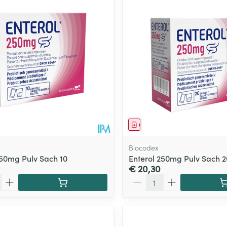
Toon meer
ging
Supplementen
Insectenwe
Mondmaskers
middelen
ssen
 -
id
d
middel
Geneesmiddel
Biocodex
250mg Pulv Sach 10
Enterol 250mg Pulv Sach 2
€ 20,30
Aantal
Zelfbruiner
Scheren