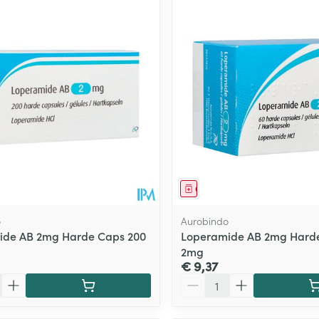
middel
Geneesmiddel
o
Aurobindo
ide AB 2mg Harde Caps 200
Loperamide AB 2mg Harde
2mg
€ 9,37
Aantal