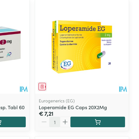
Geneesmiddel
Eurogenerics (EG)
p. Tabl 60
Loperamide EG Caps 20X2Mg
€ 7,21
Aantal