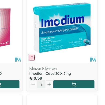
rende
Parfums en
geurproducten
Geneesmiddel
Johnson & Johnson
0
Imodium Caps 20 X 2mg
€ 8,59
Aantal
CBD