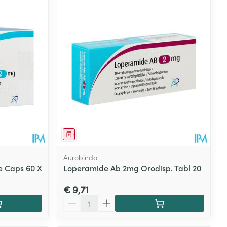
Geneesmiddel
Aurobindo
 Caps 60 X
Loperamide Ab 2mg Orodisp. Tabl 20
€ 9,71
Aantal