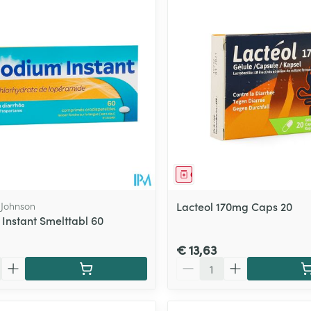
middel
Geneesmiddel
 Johnson
Lacteol 170mg Caps 20
Instant Smelttabl 60
€ 13,63
Aantal