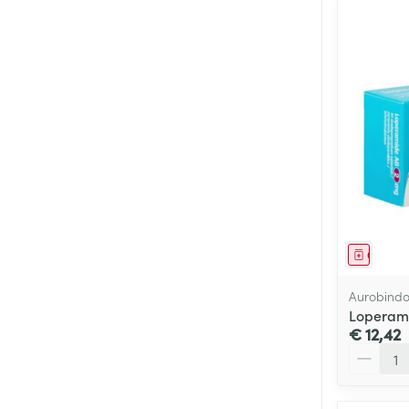
Genees
Aurobind
Loperami
€ 12,42
Aantal