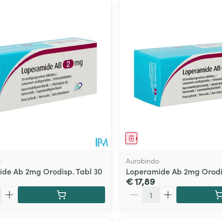
middel
Geneesmiddel
o
Aurobindo
de Ab 2mg Orodisp. Tabl 30
Loperamide Ab 2mg Orodis
€ 17,89
Aantal