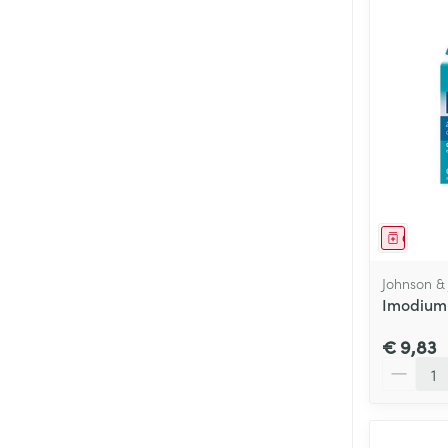
Genees
Johnson &
Imodium
€ 9,83
Aantal