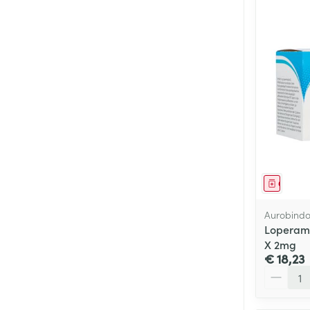
Genees
Aurobind
Loperam
X 2mg
€ 18,23
Aantal