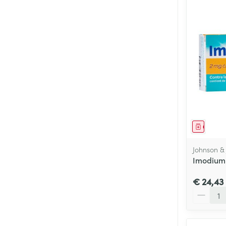
Genees
Johnson &
Imodium 
€ 24,43
Aantal