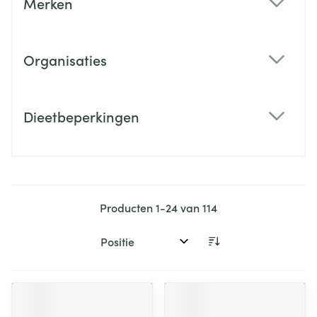
Merken
filter
Organisaties
filter
Dieetbeperkingen
filter
Producten
1
-
24
van
114
Sorteer op: