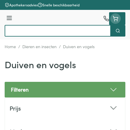
Ga naar de inhoud
Apothekersadvies
Snelle beschikbaarheid
Menu
Zoek
Product, merk, categorie...
Home
/
Dieren en insecten
/
Duiven en vogels
Duiven en vogels
Filteren
Doorgaan naar productlijst
Prijs
filter