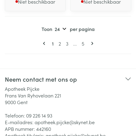
Niet beschikbaar
Niet beschikbaar
Toon
per pagina
Pagina's
U lees momenteel pagina
Pagina
Pagina
Pagina
1
2
3
...
5
Neem contact met ons op
Apotheek Pijcke
Frans Van Ryhovelaan 221
9000
Gent
Telefoon:
09 226 14 93
E-mailadres:
apotheek.pijcke@
skynet.be
APB nummer:
442160
Apotheek titularis:
apotheek.pijcke@skynet.be