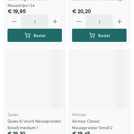
Neusstrips l 24
€ 19,95
€ 20,20
Aantal
Aantal
Bestel
Bestel
Quies
Airmax
Quies A/snurk Neusspreider
Airmax Classic
Small/medium 1
Neusspreider Small 2
€ 19,30
€ 19,45