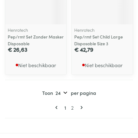
Henrotech
Henrotech
Pep/rmt Set Zonder Masker
Pep/rmt Set Child Large
Disposable
Disposable Size 3
€ 26,63
€ 42,79
Niet beschikbaar
Niet beschikbaar
Toon
per pagina
Pagina's
U lees momenteel pagina
Pagina
1
2