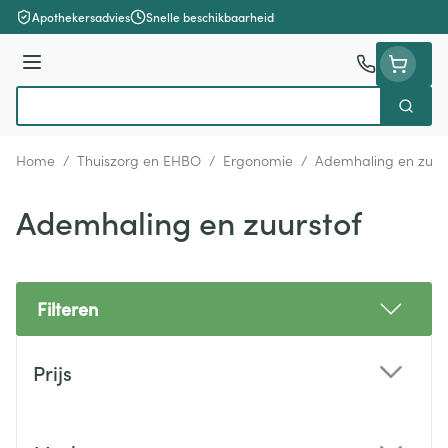
Ga naar de inhoud
Apothekersadvies
Snelle beschikbaarheid
Menu
Zoek
Product, merk, categorie...
Home
/
Thuiszorg en EHBO
/
Ergonomie
/
Ademhaling en zuurs
Ademhaling en zuurstof
Filteren
Doorgaan naar productlijst
Prijs
filter