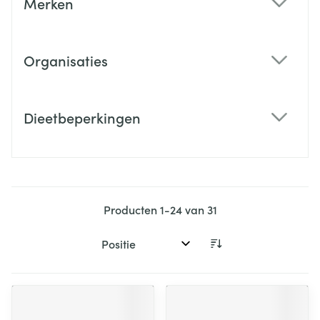
Merken
filter
Organisaties
filter
Dieetbeperkingen
filter
Producten
1
-
24
van
31
Sorteer op: