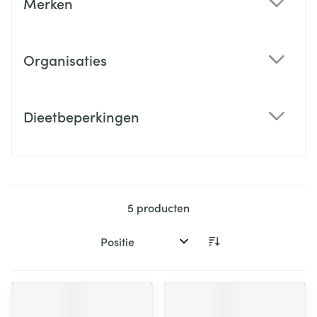
Merken
filter
Organisaties
filter
Dieetbeperkingen
filter
5
producten
Sorteer op: