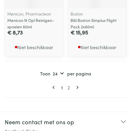
Menicon, Pharmaclean
Boston
Menicon N Opl Reinigen-
B&l Boston Simplus Flight
spoelen 60ml
Pack 2x60ml
€ 8,73
€ 15,95
Niet beschikbaar
Niet beschikbaar
Toon
per pagina
Pagina's
U lees momenteel pagina
Pagina
1
2
Neem contact met ons op