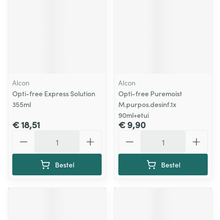
Alcon
Alcon
Opti-free Express Solution
Opti-free Puremoist
355ml
M.purpos.desinf.1x
90ml+etui
€ 18,51
€ 9,90
Aantal
Aantal
Bestel
Bestel