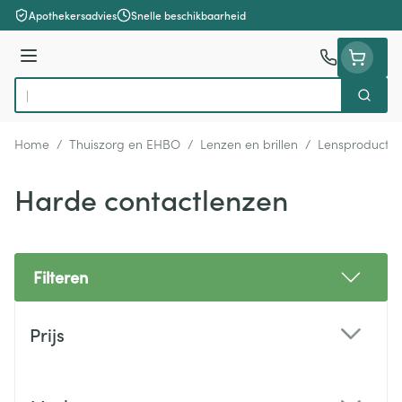
Ga naar de inhoud
Apothekersadvies
Snelle beschikbaarheid
Menu
Zoek
Product, merk, categorie...
Home
/
Thuiszorg en EHBO
/
Lenzen en brillen
/
Lensproducte
Harde contactlenzen
Filteren
Doorgaan naar productlijst
Prijs
filter