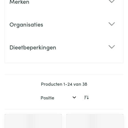
Merken
filter
Organisaties
filter
Dieetbeperkingen
filter
Producten
1
-
24
van
38
Sorteer op: