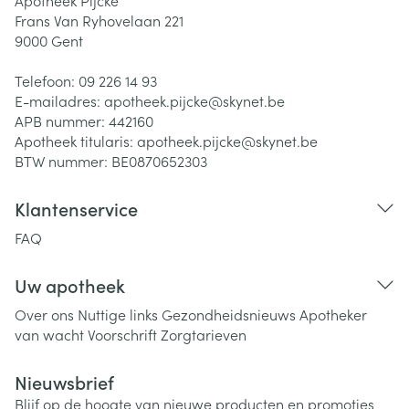
Apotheek Pijcke
Frans Van Ryhovelaan 221
9000
Gent
Telefoon:
09 226 14 93
E-mailadres:
apotheek.pijcke@
skynet.be
APB nummer:
442160
Apotheek titularis:
apotheek.pijcke@skynet.be
BTW nummer:
BE0870652303
Klantenservice
FAQ
Uw apotheek
Over ons
Nuttige links
Gezondheidsnieuws
Apotheker
van wacht
Voorschrift
Zorgtarieven
Nieuwsbrief
Blijf op de hoogte van nieuwe producten en promoties