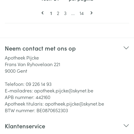
Pagina's
U lees momenteel pagina
Pagina
Pagina
Pagina
1
2
3
...
14
Neem contact met ons op
Apotheek Pijcke
Frans Van Ryhovelaan 221
9000
Gent
Telefoon:
09 226 14 93
E-mailadres:
apotheek.pijcke@
skynet.be
APB nummer:
442160
Apotheek titularis:
apotheek.pijcke@skynet.be
BTW nummer:
BE0870652303
Klantenservice