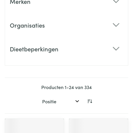
Merken
filter
Organisaties
filter
Dieetbeperkingen
filter
Producten
1
-
24
van
334
Sorteer op: