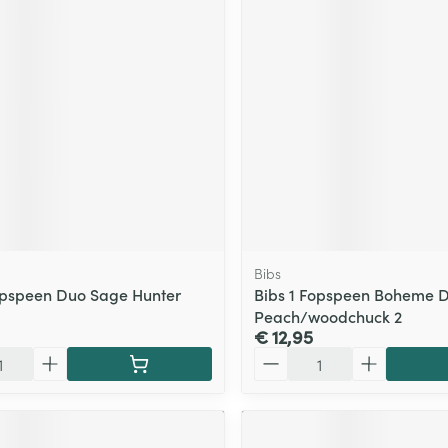
ging
Supplementen
Insectenwe
Mondmaskers
middelen
ssen
 -
id
d
Bibs
opspeen Duo Sage Hunter
Bibs 1 Fopspeen Boheme 
Peach/woodchuck 2
Zelfbruiner
Scheren
€ 12,95
Aantal