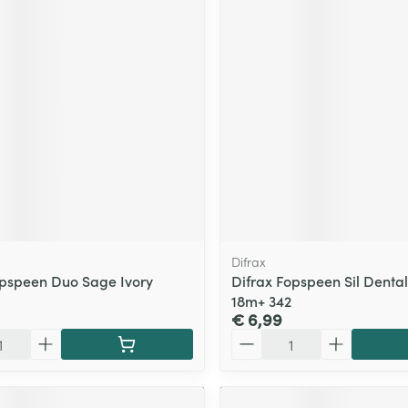
Difrax
opspeen Duo Sage Ivory
Difrax Fopspeen Sil Dental
18m+ 342
€ 6,99
Aantal