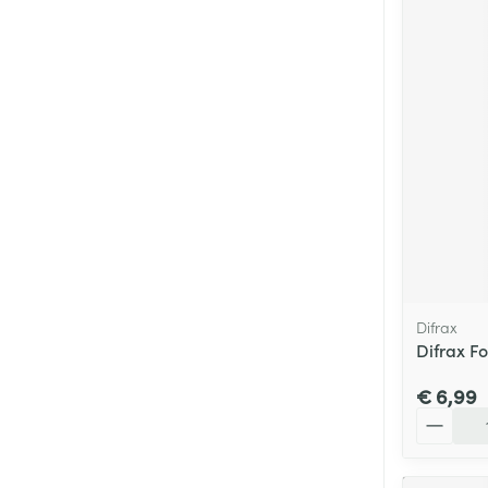
Difrax
Difrax F
€ 6,99
Aantal