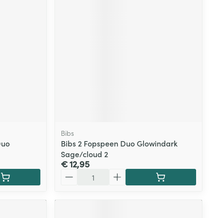
rende
Parfums en
geurproducten
Bibs
Duo
Bibs 2 Fopspeen Duo Glowindark
Sage/cloud 2
CBD
€ 12,95
Aantal