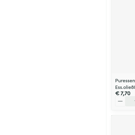
Puressent
Ess.olie
€ 7,70
Aantal