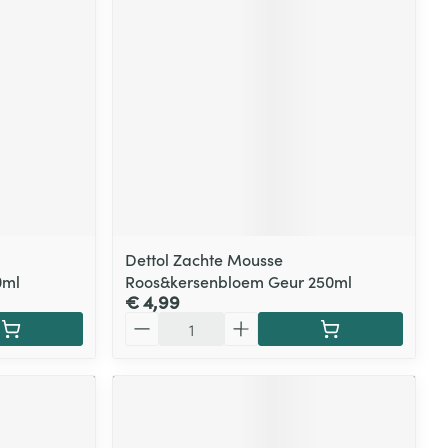
Dettol Zachte Mousse
0ml
Roos&kersenbloem Geur 250ml
€ 4,99
Aantal