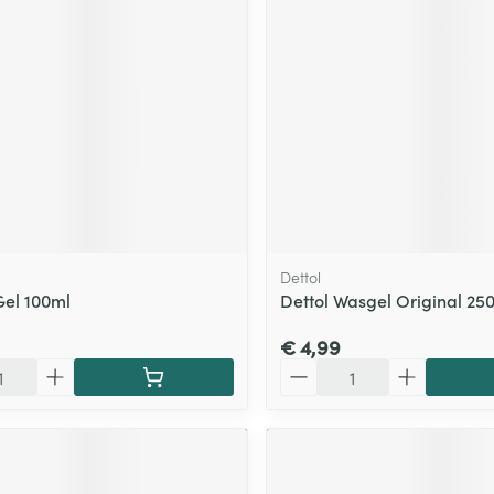
ging
Supplementen
Insectenwe
Mondmaskers
middelen
ssen
 -
id
d
Dettol
Gel 100ml
Dettol Wasgel Original 25
€ 4,99
Zelfbruiner
Scheren
Aantal