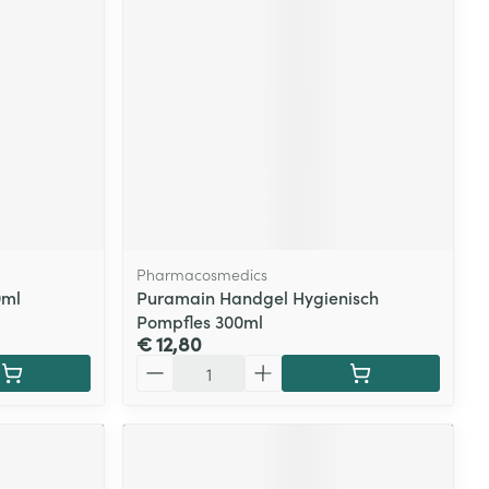
rende
Parfums en
geurproducten
Pharmacosmedics
0ml
Puramain Handgel Hygienisch
Pompfles 300ml
€ 12,80
CBD
Aantal