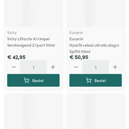
Vichy
Eucerin
Vichy Liftactiv A/rimpel
Eucerin
Verstevigend Z/parf 50ml
Hyal.fil.+elast.ultralic.dagcr
Spf50 50ml
€ 42,95
€ 50,95
Aantal
Aantal
Bestel
Bestel