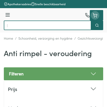
Ga naar de inhoud
Apothekersadvies
Snelle beschikbaarheid
Menu
Zoek
Product, merk, categorie...
Home
/
Schoonheid, verzorging en hygiëne
/
Gezichtsverzorging
Anti rimpel - veroudering
Filteren
Doorgaan naar productlijst
Prijs
filter