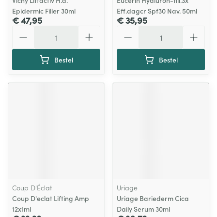
Vichy Liftactiv H.a.
Eucerin Hyaluron-fill.3x
Epidermic Filler 30ml
Eff.dagcr Spf30 Nav. 50ml
€ 47,95
€ 35,95
Aantal
Aantal
Bestel
Bestel
Coup D'Éclat
Uriage
Coup D'eclat Lifting Amp
Uriage Bariederm Cica
12x1ml
Daily Serum 30ml