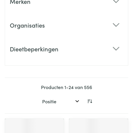
Merken
filter
Organisaties
filter
Dieetbeperkingen
filter
Producten
1
-
24
van
556
Sorteer op: