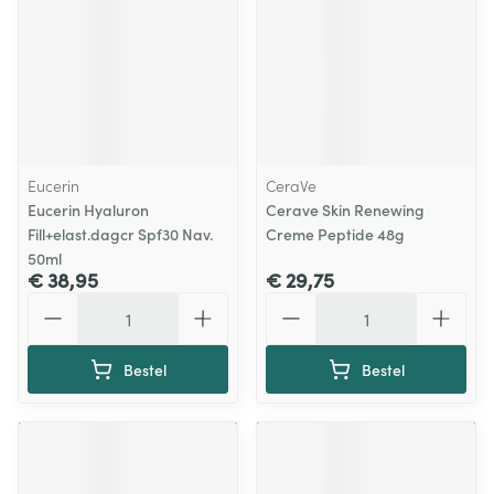
Eucerin
CeraVe
Eucerin Hyaluron
Cerave Skin Renewing
Fill+elast.dagcr Spf30 Nav.
Creme Peptide 48g
50ml
€ 38,95
€ 29,75
Aantal
Aantal
Bestel
Bestel