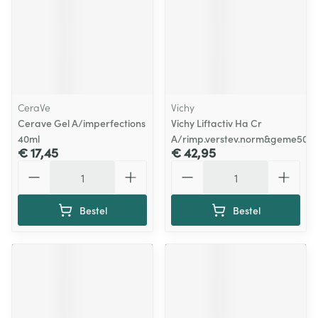
CeraVe
Vichy
Cerave Gel A/imperfections
Vichy Liftactiv Ha Cr
40ml
A/rimp.verstev.norm&geme50m
€ 17,45
€ 42,95
Aantal
Aantal
Bestel
Bestel