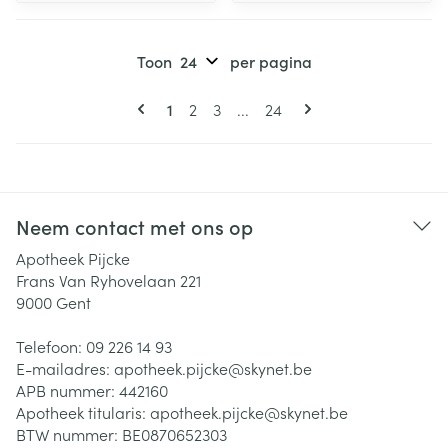
Toon
per pagina
Pagina's
U lees momenteel pagina
Pagina
Pagina
Pagina
1
2
3
...
24
Neem contact met ons op
Apotheek Pijcke
Frans Van Ryhovelaan 221
9000
Gent
Telefoon:
09 226 14 93
E-mailadres:
apotheek.pijcke@
skynet.be
APB nummer:
442160
Apotheek titularis:
apotheek.pijcke@skynet.be
BTW nummer:
BE0870652303