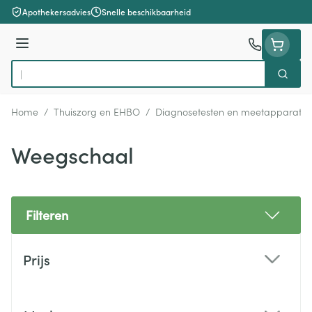
Ga naar de inhoud
Apothekersadvies
Snelle beschikbaarheid
Menu
Zoek
Product, merk, categorie...
Home
/
Thuiszorg en EHBO
/
Diagnosetesten en meetapparatuu
Weegschaal
Filteren
Doorgaan naar productlijst
Prijs
filter