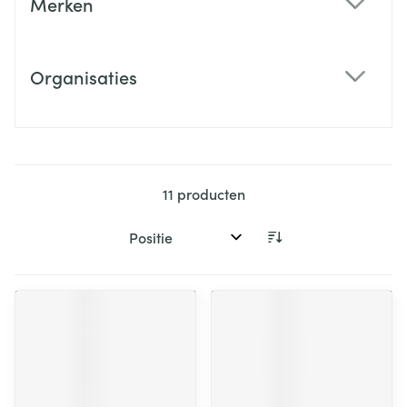
Merken
filter
Organisaties
filter
11
producten
Sorteer op: