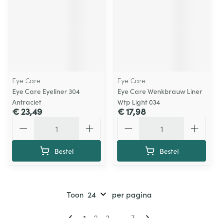
Eye Care
Eye Care
Eye Care Eyeliner 304
Eye Care Wenkbrauw Liner
Antraciet
Wtp Light 034
€ 23,49
€ 17,98
Aantal
Aantal
Bestel
Bestel
Toon
per pagina
Pagina's
U lees momenteel pagina
Pagina
Pagina
Pagina
1
2
3
...
7