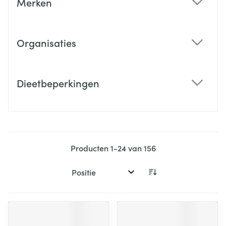
Merken
filter
Organisaties
filter
Dieetbeperkingen
filter
Producten
1
-
24
van
156
Sorteer op: