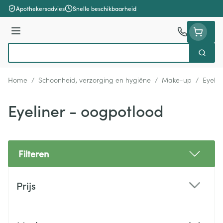
Ga naar de inhoud
Apothekersadvies
Snelle beschikbaarheid
Menu
Zoek
Product, merk, categorie...
Home
/
Schoonheid, verzorging en hygiëne
/
Make-up
/
Eyelin
Eyeliner - oogpotlood
Filteren
Doorgaan naar productlijst
Prijs
filter