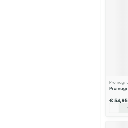
Promagno
Promagn
€ 54,95
Aantal