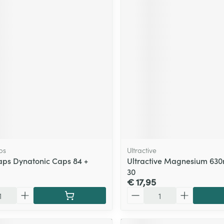
ps
Ultractive
ps Dynatonic Caps 84 +
Ultractive Magnesium 6
30
€ 17,95
Aantal