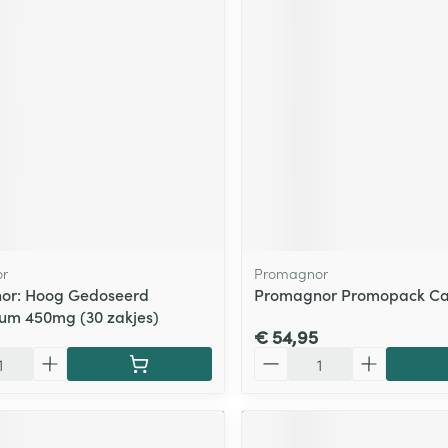
ging
Supplementen
Insectenwe
Mondmaskers
middelen
ssen
 -
id
d
r
Promagnor
or: Hoog Gedoseerd
Promagnor Promopack Ca
um 450mg (30 zakjes)
Zelfbruiner
Scheren
€ 54,95
Aantal