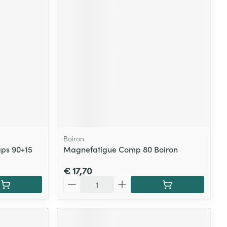
rende
Parfums en
geurproducten
Boiron
ps 90+15
Magnefatigue Comp 80 Boiron
CBD
€ 17,70
Aantal