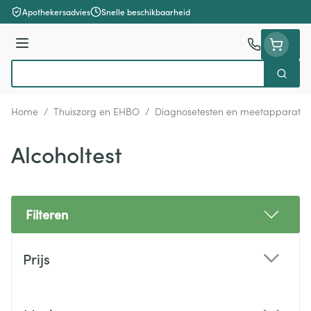
Ga naar de inhoud
Apothekersadvies
Snelle beschikbaarheid
Menu
Zoek
Product, merk, categorie...
Home
/
Thuiszorg en EHBO
/
Diagnosetesten en meetapparatuu
Alcoholtest
Filteren
Doorgaan naar productlijst
Prijs
filter