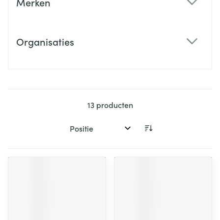
Merken
filter
Organisaties
filter
13
producten
Sorteer op: