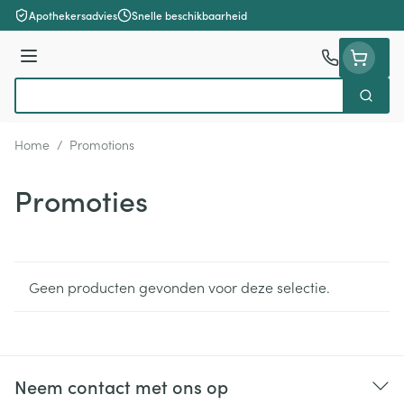
Ga naar de inhoud
Apothekersadvies
Snelle beschikbaarheid
Menu
Zoek
Product, merk, categorie...
Home
/
Promotions
Promoties
Geen producten gevonden voor deze selectie.
Neem contact met ons op