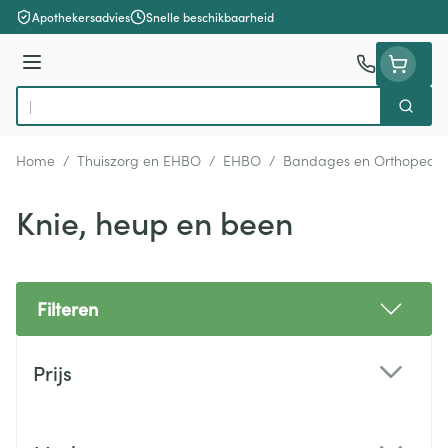
Ga naar de inhoud
Apothekersadvies
Snelle beschikbaarheid
Menu
Zoek
Product, merk, categorie...
Home
/
Thuiszorg en EHBO
/
EHBO
/
Bandages en Orthopedie
Knie, heup en been
Filteren
Doorgaan naar productlijst
Prijs
filter