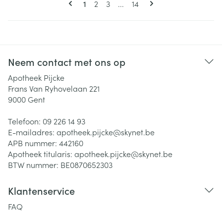
U lees momenteel pagina
Pagina
Pagina
Pagina
1
2
3
...
14
Neem contact met ons op
Apotheek Pijcke
Frans Van Ryhovelaan 221
9000
Gent
Telefoon:
09 226 14 93
E-mailadres:
apotheek.pijcke@
skynet.be
APB nummer:
442160
Apotheek titularis:
apotheek.pijcke@skynet.be
BTW nummer:
BE0870652303
Klantenservice
FAQ