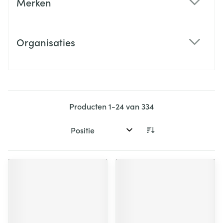
Merken
filter
Organisaties
filter
Producten
1
-
24
van
334
Sorteer op: