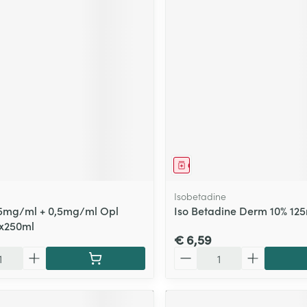
middel
Geneesmiddel
Isobetadine
5mg/ml + 0,5mg/ml Opl
Iso Betadine Derm 10% 12
1x250ml
€ 6,59
Aantal