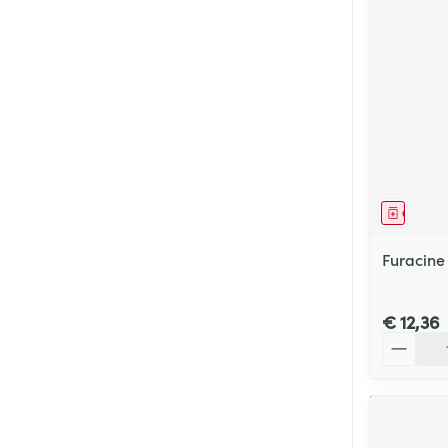
Genees
Furacine 
€ 12,36
Aantal