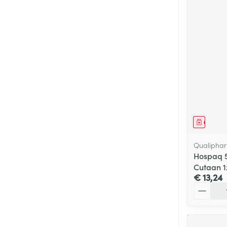
Genees
Qualiphar
Hospaq 
Cutaan 
€ 13,24
Aantal