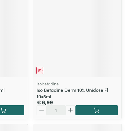
Geneesmiddel
Isobetadine
5ml
Iso Betadine Derm 10% Unidose Fl
10x5ml
€ 6,99
Aantal