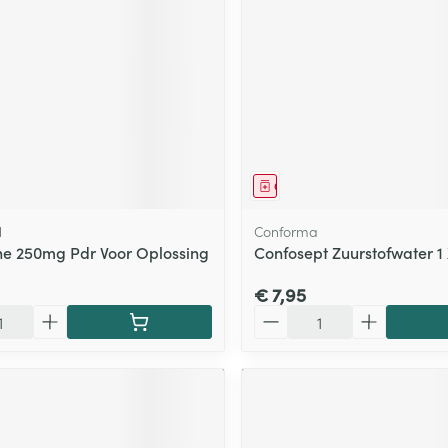
ging
Supplementen
Insectenwe
Mondmaskers
middelen
ssen
 -
id
d
middel
Geneesmiddel
l
Conforma
e 250mg Pdr Voor Oplossing
Confosept Zuurstofwater 1
g
€ 7,95
Aantal
Zelfbruiner
Scheren