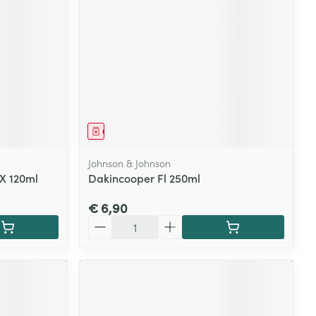
rende
Parfums en
geurproducten
Geneesmiddel
Johnson & Johnson
 X 120ml
Dakincooper Fl 250ml
€ 6,90
Aantal
CBD