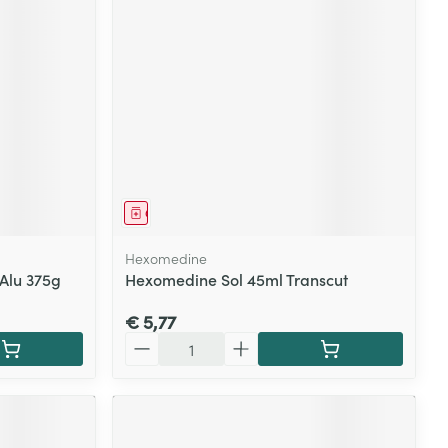
Geneesmiddel
Hexomedine
 Alu 375g
Hexomedine Sol 45ml Transcut
€ 5,77
Aantal