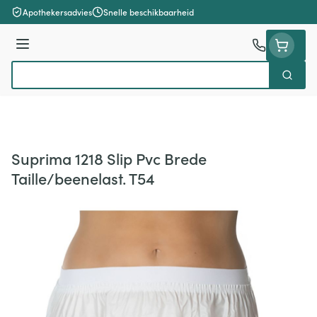
Ga naar de inhoud
Apothekersadvies
Snelle beschikbaarheid
Menu
Zoek
Product, merk, categorie...
Suprima 1218 Slip Pvc Brede
Taille/beenelast. T54