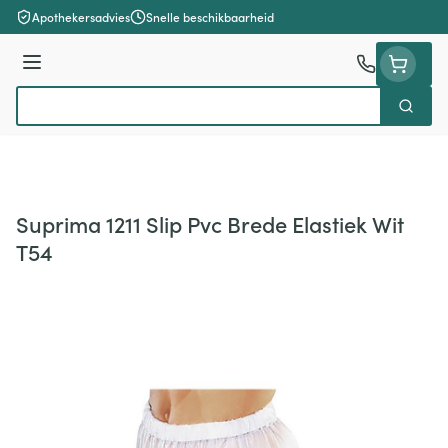
Ga naar de inhoud
Apothekersadvies
Snelle beschikbaarheid
Menu
Zoek
Product, merk, categorie...
Suprima 1211 Slip Pvc Brede Elastiek Wit
T54