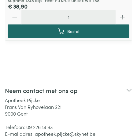
Suprima 1245 Slip Tricot Pu Kruis Unisex Wit T58
€ 38,90
Aantal
Bestel
Neem contact met ons op
Apotheek Pijcke
Frans Van Ryhovelaan 221
9000
Gent
Telefoon:
09 226 14 93
E-mailadres:
apotheek.pijcke@
skynet.be