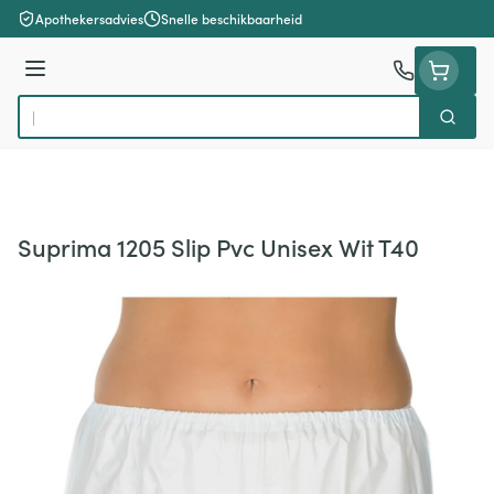
Ga naar de inhoud
Apothekersadvies
Snelle beschikbaarheid
Menu
Zoek
Product, merk, categorie...
Suprima 1205 Slip Pvc Unisex Wit T40