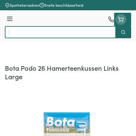
Ga naar de inhoud
Apothekersadvies
Snelle beschikbaarheid
Menu
Zoek
Product, merk, categorie...
Bota Podo 26 Hamerteenkussen Links
Large