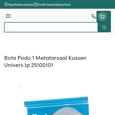
Ga naar de inhoud
Apothekersadvies
Snelle beschikbaarheid
Menu
Zoek
Product, merk, categorie...
Bota Podo 1 Metatarsaal Kussen
Univers.1p 25100101