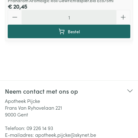
Pranarom Aromalgic Roll Gewricht&spier.bio Eco75ml
€ 20,45
Aantal
Bestel
Neem contact met ons op
Apotheek Pijcke
Frans Van Ryhovelaan 221
9000
Gent
Telefoon:
09 226 14 93
E-mailadres:
apotheek.pijcke@
skynet.be