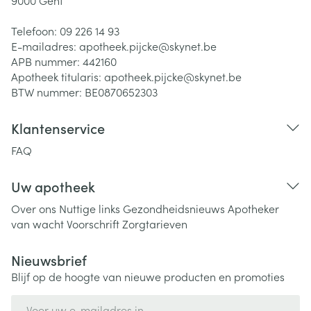
9000
Gent
Telefoon:
09 226 14 93
E-mailadres:
apotheek.pijcke@
skynet.be
APB nummer:
442160
Apotheek titularis:
apotheek.pijcke@skynet.be
BTW nummer:
BE0870652303
Klantenservice
FAQ
Uw apotheek
Over ons
Nuttige links
Gezondheidsnieuws
Apotheker
van wacht
Voorschrift
Zorgtarieven
Nieuwsbrief
Blijf op de hoogte van nieuwe producten en promoties
E-mail adres