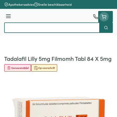
Ga naar de inhoud
Apothekersadvies
Snelle beschikbaarheid
Menu
Zoek
Product, merk, categorie...
Tadalafil Lilly 5mg Filmomh Tabl 84 X 5mg
Geneesmiddel
Op voorschrift