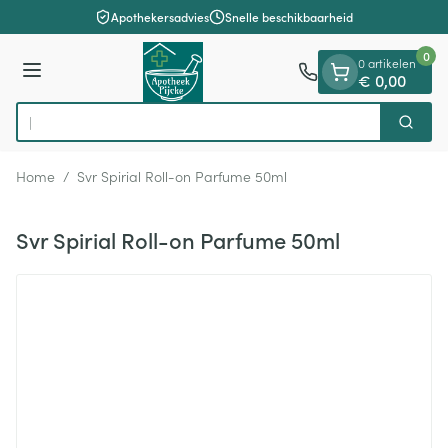
Dia 1 van 1
Ga naar de inhoud
Apothekersadvies
Snelle beschikbaarheid
0
0 artikelen
Menu
€ 0,00
Zoek
Product, merk, categorie...
Home
/
Svr Spirial Roll-on Parfume 50ml
Svr Spirial Roll-on Parfume 50ml