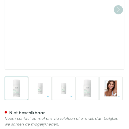
View larger image
View larger image
View larger image
View larger image
View lar
Svr Spirial Roll-on Parfume 5
Niet beschikbaar
Neem contact op met ons via telefoon of e-mail, dan bekijken
we samen de mogelijkheden.