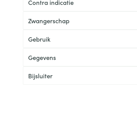
Contra indicatie
ging
Supplementen
Insectenwe
Mondmaskers
middelen
Zwangerschap
ssen
 -
Gebruik
id
d
Gegevens
Bijsluiter
Zelfbruiner
Scheren