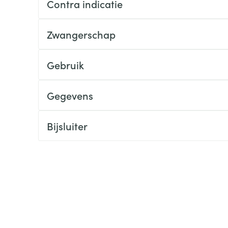
Contra indicatie
ging
Supplementen
Insectenwe
Mondmaskers
middelen
Zwangerschap
ssen
 -
Gebruik
id
d
Gegevens
Bijsluiter
Zelfbruiner
Scheren