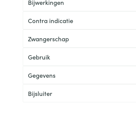
Bijwerkingen
ging
Supplementen
Insectenwe
Mondmaskers
middelen
Contra indicatie
ssen
 -
Zwangerschap
id
d
Gebruik
Gegevens
Bijsluiter
Zelfbruiner
Scheren