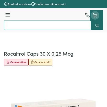
Ga naar de inhoud
Apothekersadvies
Snelle beschikbaarheid
Menu
Zoek
Product, merk, categorie...
Rocaltrol Caps 30 X 0,25 Mcg
Geneesmiddel
Op voorschrift