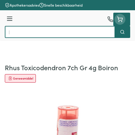
Ga naar de inhoud
Apothekersadvies
Snelle beschikbaarheid
Menu
Zoek
Product, merk, categorie...
Rhus Toxicodendron 7ch Gr 4g Boiron
Geneesmiddel