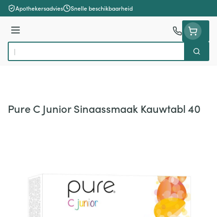
Ga naar de inhoud
Apothekersadvies
Snelle beschikbaarheid
Menu
Zoek
Product, merk, categorie...
Pure C Junior Sinaassmaak Kauwtabl 40