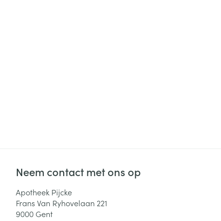
Haar
Gezichtsverzor
Pillendozen en
accessoires
Pigmentstoorni
Gevoelige huid
geïrriteerde hu
Gemengde hui
Doffe huid
Toon meer
Snurken
Neem contact met ons op
Apotheek Pijcke
Frans Van Ryhovelaan 221
9000
Gent