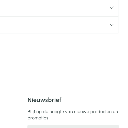
rende
Parfums en
geurproducten
CBD
Nieuwsbrief
Blijf op de hoogte van nieuwe producten en
promoties
E-mail adres