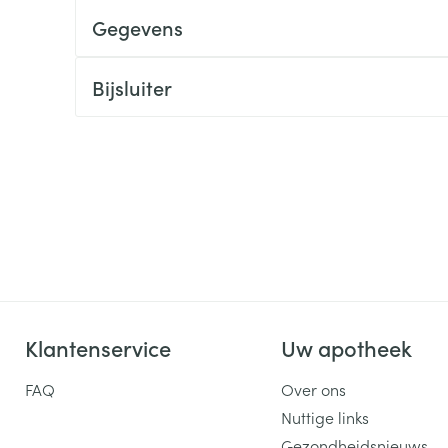
Gegevens
ging
Supplementen
Insectenwe
Mondmaskers
middelen
ssen
Bijsluiter
 -
id
d
Zelfbruiner
Scheren
Klantenservice
Uw apotheek
FAQ
Over ons
Nuttige links
Gezondheidsnieuws