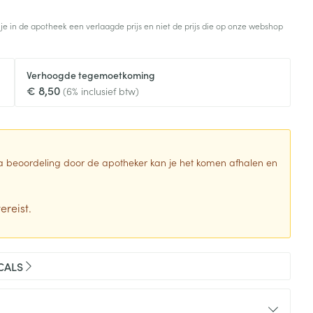
Toon meer
 je in de apotheek een verlaagde prijs en niet de prijs die op onze webshop
Diagnosetesten en
stress
Vlooien en teken
meetapparatuur
Oren
Mond en keel
Verhoogde tegemoetkoming
Alcoholtest
g
Oordopjes
Zuigtabletten
€ 8,50
(6% inclusief btw)
herapie -
Mond, muil of snavel
Bloeddrukmeter
ls
en -druppels
Oorreiniging
Spray - oplossing
Cholesteroltest
zen
Oordruppels
Hartslagmeter
ulpmiddelen
 Na beoordeling door de apotheker kan je het komen afhalen en
Toon meer
ereist.
erming
Hygiëne
Ergonomie
ning en -
Aambeien
ICALS
s
Bad en douche
Ademhaling en zuurstof
je
Badkamer