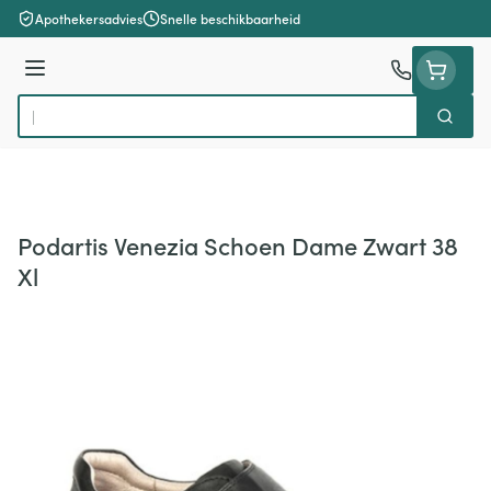
Ga naar de inhoud
Apothekersadvies
Snelle beschikbaarheid
Menu
Zoek
Product, merk, categorie...
Podartis Venezia Schoen Dame Zwart 38
Xl