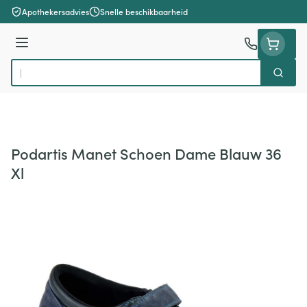
Ga naar de inhoud
Apothekersadvies
Snelle beschikbaarheid
Menu
Zoek
Product, merk, categorie...
Podartis Manet Schoen Dame Blauw 36
Xl